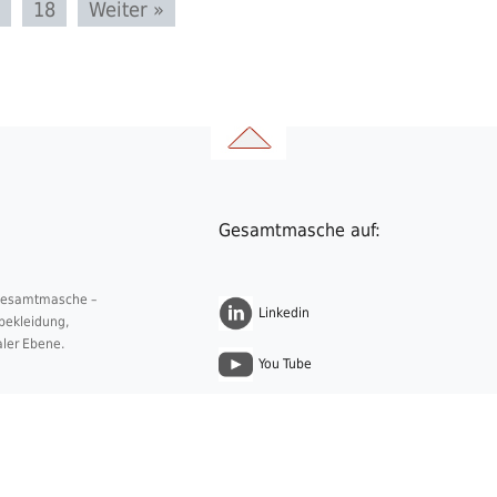
18
Weiter »
Gesamtmasche auf:
 Gesamtmasche –
Linkedin
nbekleidung,
aler Ebene.
You Tube