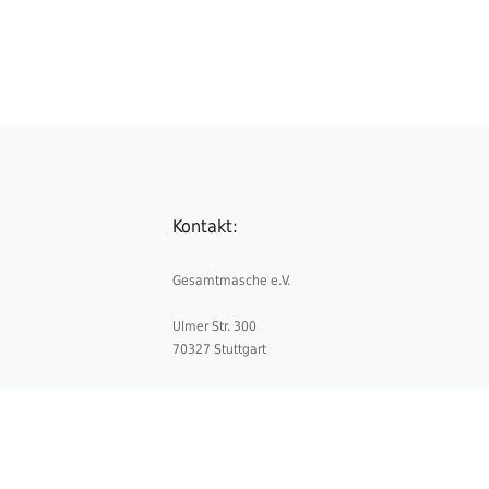
Kontakt:
Gesamtmasche e.V.
Ulmer Str. 300
70327 Stuttgart
Telefon:
+49 711 5052841-0
Telefax:
+49 711 5052841-4
E-Mail:
info@gesamtmasche.de