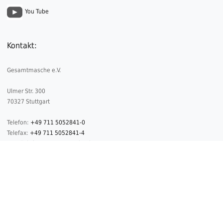
You Tube
Kontakt:
Gesamtmasche e.V.
Ulmer Str. 300
70327 Stuttgart
Telefon:
+49 711 5052841-0
Telefax:
+49 711 5052841-4
E-Mail:
info@gesamtmasche.de
2026 © Copyright Gesamtmasche
Datenschutz
Impressum
Kontakt