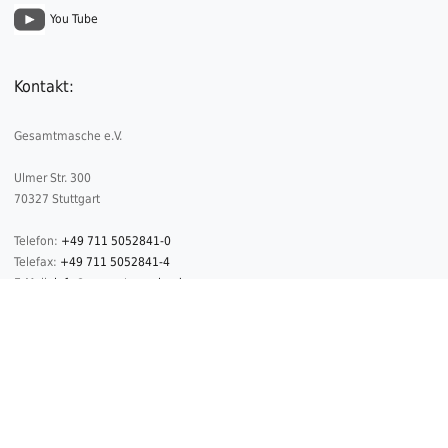
You Tube
Kontakt:
Gesamtmasche e.V.
Ulmer Str. 300
70327 Stuttgart
Telefon:
+49 711 5052841-0
Telefax:
+49 711 5052841-4
E-Mail:
info@gesamtmasche.de
2026 © Copyright Gesamtmasche
Datenschutz
Impressum
Kontakt