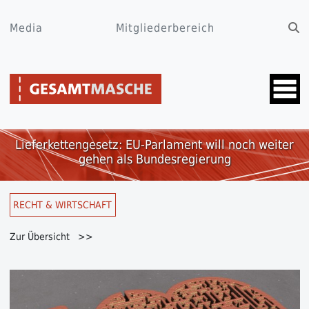
Media
Mitgliederbereich
Lieferkettengesetz: EU-Parlament will noch weiter
gehen als Bundesregierung
RECHT & WIRTSCHAFT
Zur Übersicht >>