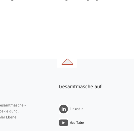
Gesamtmasche auf:
 Gesamtmasche –
Linkedin
nbekleidung,
aler Ebene.
You Tube