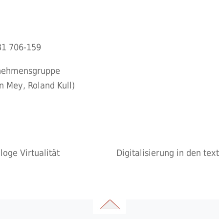
431 706-159
rnehmensgruppe
an Mey, Roland Kull)
ge Virtualität
Digitalisierung in den tex