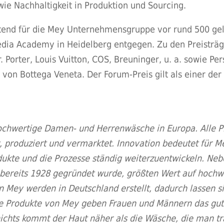
e Nachhaltigkeit in Produktion und Sourcing.
etend für die Mey Unternehmensgruppe vor rund 500 ge
Media Academy in Heidelberg entgegen. Zu den Preisträg
. Porter, Louis Vuitton, COS, Breuninger, u. a. sowie Pe
von Bottega Veneta. Der Forum-Preis gilt als einer de
ochwertige Damen- und Herrenwäsche in Europa. Alle Pr
t, produziert und vermarktet. Innovation bedeutet für M
ukte und die Prozesse ständig weiterzuentwickeln. Ne
ereits 1928 gegründet wurde, größten Wert auf hochwe
Mey werden in Deutschland erstellt, dadurch lassen si
 Produkte von Mey geben Frauen und Männern das gute 
ichts kommt der Haut näher als die Wäsche, die man tr