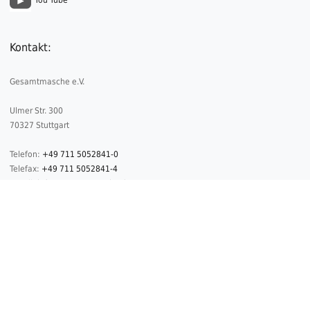
You Tube
Kontakt:
Gesamtmasche e.V.
Ulmer Str. 300
70327 Stuttgart
Telefon:
+49 711 5052841-0
Telefax:
+49 711 5052841-4
E-Mail:
info@gesamtmasche.de
2026 © Copyright Gesamtmasche
Datenschutz
Impressum
Kontakt