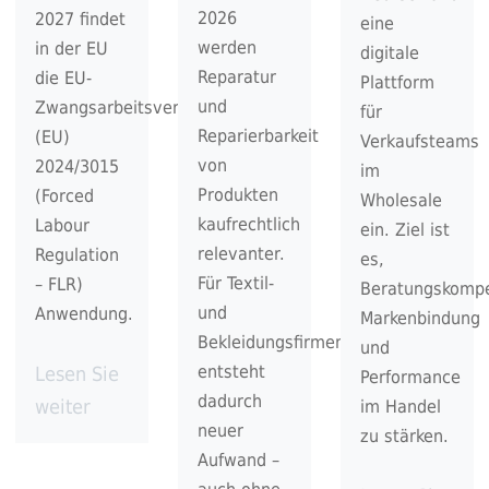
2026
2027 findet
eine
werden
in der EU
digitale
Reparatur
die EU-
Plattform
und
Zwangsarbeitsverordnung
für
Reparierbarkeit
(EU)
Verkaufsteams
von
2024/3015
im
Produkten
(Forced
Wholesale
kaufrechtlich
Labour
ein. Ziel ist
relevanter.
Regulation
es,
Für Textil-
– FLR)
Beratungskomp
und
Anwendung.
Markenbindung
Bekleidungsfirmen
und
entsteht
Lesen Sie
Performance
dadurch
weiter
im Handel
neuer
zu stärken.
Aufwand –