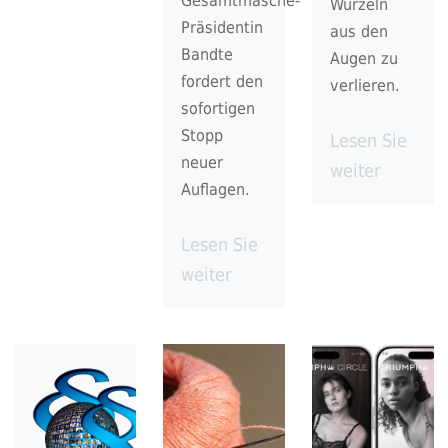
Gesamtmasche-
Wurzeln
Präsidentin
aus den
Bandte
Augen zu
fordert den
verlieren.
sofortigen
Stopp
Lesen Sie
neuer
weiter
Auflagen.
Lesen Sie
weiter