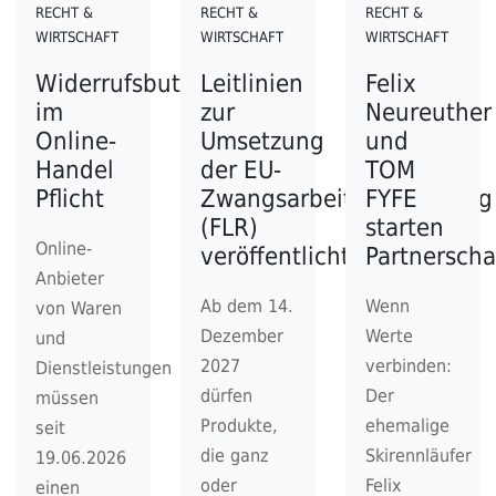
RECHT &
RECHT &
RECHT &
WIRTSCHAFT
WIRTSCHAFT
WIRTSCHAFT
Widerrufsbutton
Leitlinien
Felix
im
zur
Neureuther
Online-
Umsetzung
und
Handel
der EU-
TOM
Pflicht
Zwangsarbeitsverordnung
FYFE
(FLR)
starten
Online-
veröffentlicht
Partnerscha
Anbieter
Ab dem 14.
Wenn
von Waren
Dezember
Werte
und
2027
verbinden:
Dienstleistungen
dürfen
Der
müssen
Produkte,
ehemalige
seit
die ganz
Skirennläufer
19.06.2026
oder
Felix
einen