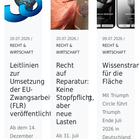
20.07.2026 /
20.07.2026 /
09.07.2026 /
RECHT &
RECHT &
RECHT &
WIRTSCHAFT
WIRTSCHAFT
WIRTSCHAFT
Leitlinien
Recht
Wissenstran
zur
auf
für die
Umsetzung
Reparatur:
Fläche
der EU-
Keine
Mit Triumph
Zwangsarbeitsverordnung
Stopfpflicht,
Circle führt
(FLR)
aber
Triumph
veröffentlicht
neue
Ende Juli
Lasten
Ab dem 14.
2026 in
Ab 31. Juli
Dezember
Deutschland