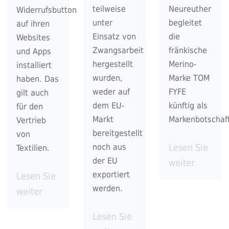
teilweise
Neureuther
Widerrufsbutton
unter
begleitet
auf ihren
Einsatz von
die
Websites
Zwangsarbeit
fränkische
und Apps
hergestellt
Merino-
installiert
wurden,
Marke TOM
haben. Das
weder auf
FYFE
gilt auch
dem EU-
künftig als
für den
Markt
Markenbotschaft
Vertrieb
bereitgestellt
von
noch aus
Lesen Sie
Textilien.
der EU
weiter
exportiert
Lesen Sie
werden.
weiter
Lesen Sie