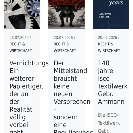
28.07.2026 /
20.07.2026 /
20.07.2026 /
RECHT &
RECHT &
RECHT &
WIRTSCHAFT
WIRTSCHAFT
WIRTSCHAFT
Vernichtungsverbot:
Der
140
Ein
Mittelstand
Jahre
weiterer
braucht
Isco-
Papiertiger,
keine
Textilwerk
der an
neuen
Gebr.
der
Versprechen
Ammann
Realität
–
Die ISCO-
völlig
sondern
Textilwerk
vorbei
eine
Gebr.
geht
Regulierungspause