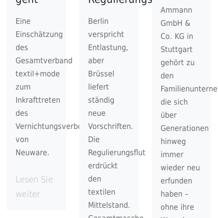
Ammann
Eine
Berlin
GmbH &
Einschätzung
verspricht
Co. KG in
des
Entlastung,
Stuttgart
Gesamtverband
aber
gehört zu
textil+mode
Brüssel
den
zum
liefert
Familienuntern
Inkrafttreten
ständig
die sich
des
neue
über
Vernichtungsverbots
Vorschriften.
Generationen
von
Die
hinweg
Neuware.
Regulierungsflut
immer
erdrückt
wieder neu
Lesen Sie
den
erfunden
textilen
weiter
haben –
Mittelstand.
ohne ihre