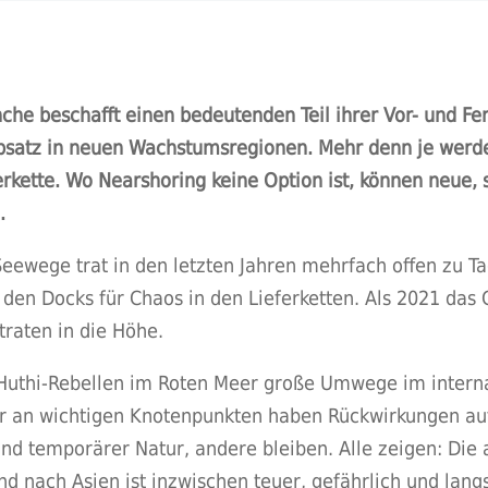
che beschafft einen bedeutenden Teil ihrer Vor- und Fe
 Absatz in neuen Wachstumsregionen. Mehr denn je wer
erkette. Wo Nearshoring keine Option ist, können neue,
.
Seewege trat in den letzten Jahren mehrfach offen zu
den Docks für Chaos in den Lieferketten. Als 2021 das 
traten in die Höhe.
 Huthi-Rebellen im Roten Meer große Umwege im intern
er an wichtigen Knotenpunkten haben Rückwirkungen au
nd temporärer Natur, andere bleiben. Alle zeigen: Die a
nd nach Asien ist inzwischen teuer, gefährlich und lan