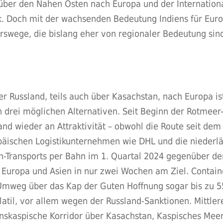
 über den Nahen Osten nach Europa und der Internationa
. Doch mit der wachsenden Bedeutung Indiens für Euro
rswege, die bislang eher von regionaler Bedeutung sind
er Russland, teils auch über Kasachstan, nach Europa i
 drei möglichen Alternativen. Seit Beginn der Rotmeer
and wieder an Attraktivität – obwohl die Route seit de
päischen Logistikunternehmen wie DHL und die niederlä
-Transports per Bahn im 1. Quartal 2024 gegenüber de
 Europa und Asien in nur zwei Wochen am Ziel. Contai
Umweg über das Kap der Guten Hoffnung sogar bis zu 5
atil, vor allem wegen der Russland-Sanktionen. Mittlere
transkaspische Korridor über Kasachstan, Kaspisches M