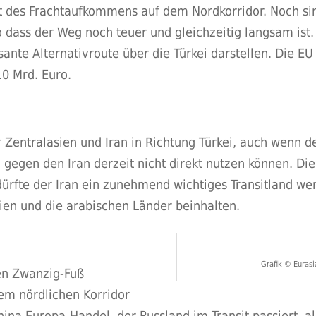
nt des Frachtaufkommens auf dem Nordkorridor. Noch si
dass der Weg noch teuer und gleichzeitig langsam ist. 
sante Alternativroute über die Türkei darstellen. Die EU 
10 Mrd. Euro.
er Zentralasien und Iran in Richtung Türkei, auch wenn
gegen den Iran derzeit nicht direkt nutzen können. Die 
dürfte der Iran ein zunehmend wichtiges Transitland we
en und die arabischen Länder beinhalten.
Grafik © Euras
en Zwanzig-Fuß
em nördlichen Korridor
hina Europa-Handel, der Russland im Transit passiert, a