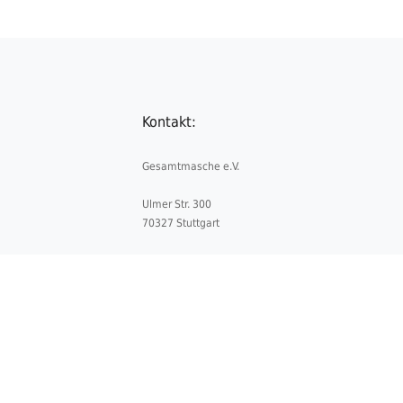
Kontakt:
Gesamtmasche e.V.
Ulmer Str. 300
70327 Stuttgart
Telefon:
+49 711 5052841-0
Telefax:
+49 711 5052841-4
E-Mail:
info@gesamtmasche.de
Datenschutz
Impressum
Kontakt