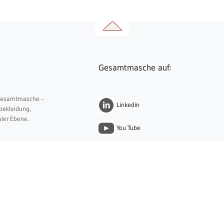
Gesamtmasche auf:
 Gesamtmasche –
Linkedin
nbekleidung,
aler Ebene.
You Tube