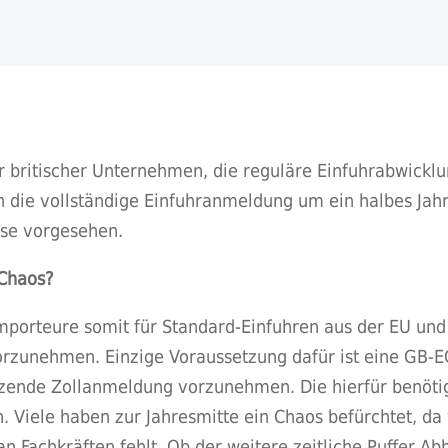
 britischer Unternehmen, die reguläre Einfuhrabwicklu
ch die vollständige Einfuhranmeldung um ein halbes Jah
ase vorgesehen.
 Chaos?
mporteure somit für Standard-Einfuhren aus der EU und 
orzunehmen. Einzige Voraussetzung dafür ist eine GB-
zende Zollanmeldung vorzunehmen. Die hierfür benöti
n. Viele haben zur Jahresmitte ein Chaos befürchtet, da v
n Fachkräften fehlt. Ob der weitere zeitliche Puffer Abhi