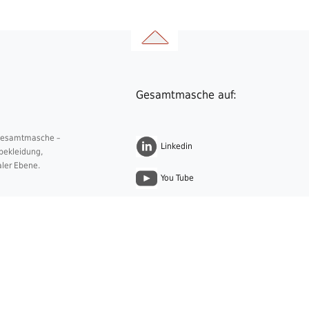
Gesamtmasche auf:
 Gesamtmasche –
Linkedin
nbekleidung,
aler Ebene.
You Tube