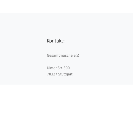
Kontakt:
Gesamtmasche e.V.
Ulmer Str. 300
70327 Stuttgart
Telefon:
+49 711 5052841-0
Telefax:
+49 711 5052841-4
E-Mail:
info@gesamtmasche.de
Datenschutz
Impressum
Kontakt