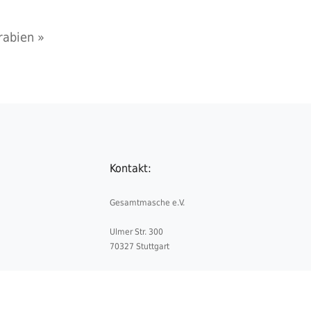
rabien
»
Kontakt:
Gesamtmasche e.V.
Ulmer Str. 300
70327 Stuttgart
Telefon:
+49 711 5052841-0
Telefax:
+49 711 5052841-4
E-Mail:
info@gesamtmasche.de