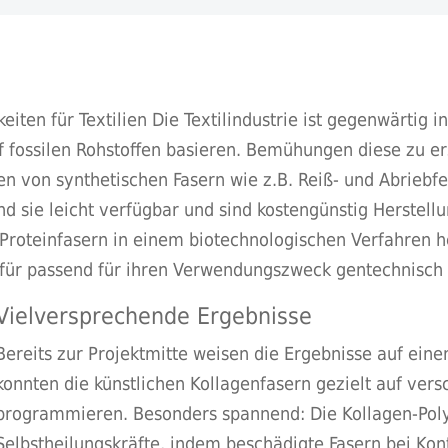
eiten für Textilien Die Textilindustrie ist gegenwärtig
 fossilen Rohstoffen basieren. Bemühungen diese zu ers
en von synthetischen Fasern wie z.B. Reiß- und Abriebfes
ind sie leicht verfügbar und sind kostengünstig Herstell
 Proteinfasern in einem biotechnologischen Verfahren he
e für passend für ihren Verwendungszweck gentechnisch 
Vielversprechende Ergebnisse
Bereits zur Projektmitte weisen die Ergebnisse auf einen
konnten die künstlichen Kollagenfasern gezielt auf ver
programmieren. Besonders spannend: Die Kollagen-Pol
Selbstheilungskräfte, indem beschädigte Fasern bei Ko