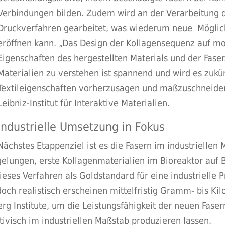
Verbindungen bilden. Zudem wird an der Verarbeitung 
Druckverfahren gearbeitet, was wiederum neue Möglichk
eröffnen kann. „Das Design der Kollagensequenz auf m
Eigenschaften des hergestellten Materials und der Fas
Materialien zu verstehen ist spannend und wird es zukü
Textileigenschaften vorherzusagen und maßzuschneidern
Leibniz-Institut für Interaktive Materialien.
Industrielle Umsetzung in Fokus
Nächstes Etappenziel ist es die Fasern im industriellen
gelungen, erste Kollagenmaterialien im Bioreaktor auf
ieses Verfahren als Goldstandard für eine industrielle Pr
ch realistisch erscheinen mittelfristig Gramm- bis K
rg Institute, um die Leistungsfähigkeit der neuen Faser
ivisch im industriellen Maßstab produzieren lassen.