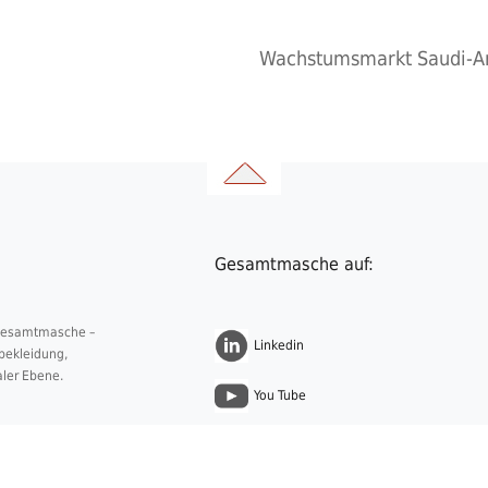
Wachstumsmarkt Saudi-A
Gesamtmasche auf:
 Gesamtmasche –
Linkedin
nbekleidung,
aler Ebene.
You Tube