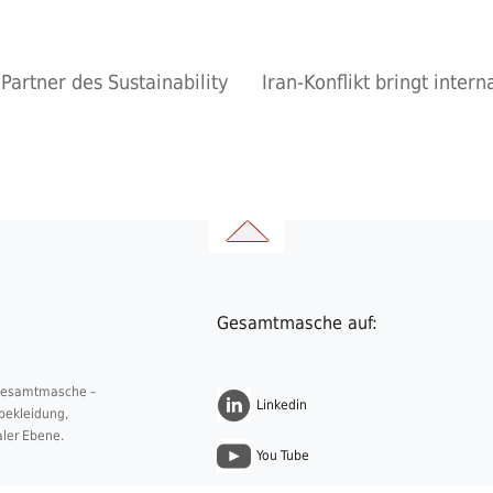
artner des Sustainability
Iran-Konflikt bringt inter
Gesamtmasche auf:
 Gesamtmasche –
Linkedin
nbekleidung,
aler Ebene.
You Tube