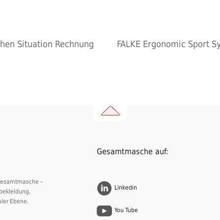
chen Situation Rechnung
FALKE Ergonomic Sport Sy
Gesamtmasche auf:
 Gesamtmasche –
Linkedin
nbekleidung,
aler Ebene.
You Tube