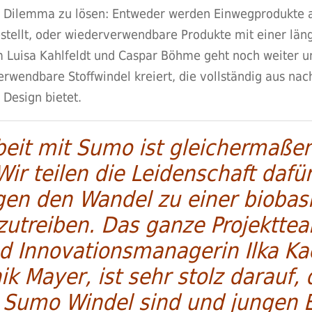
s Dilemma zu lösen: Entweder werden Einwegprodukte a
stellt, oder wiederverwendbare Produkte mit einer lä
Luisa Kahlfeldt und Caspar Böhme geht noch weiter u
wendbare Stoffwindel kreiert, die vollständig aus nac
 Design bietet.
it mit Sumo ist gleichermaßen 
Wir teilen die Leidenschaft dafür
gen den Wandel zu einer biobas
zutreiben. Das ganze Projektte
nd Innovationsmanagerin Ilka K
ik Mayer, ist sehr stolz darauf,
r Sumo Windel sind und jungen E