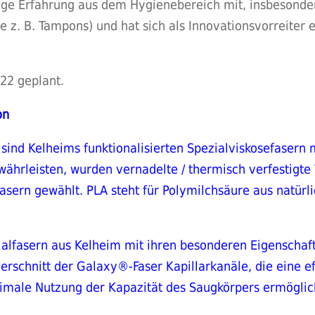
ange Erfahrung aus dem Hygienebereich mit, insbesonde
ie z. B. Tampons) und hat sich als Innovationsvorreite
022 geplant.
on
n sind Kelheims funktionalisierten Spezialviskosefasern
ährleisten, wurden vernadelte / thermisch verfestigte 
asern gewählt. PLA steht für Polymilchsäure aus natü
alfasern aus Kelheim mit ihren besonderen Eigenschafte
uerschnitt der Galaxy®-Faser Kapillarkanäle, die eine ef
ptimale Nutzung der Kapazität des Saugkörpers ermöglic