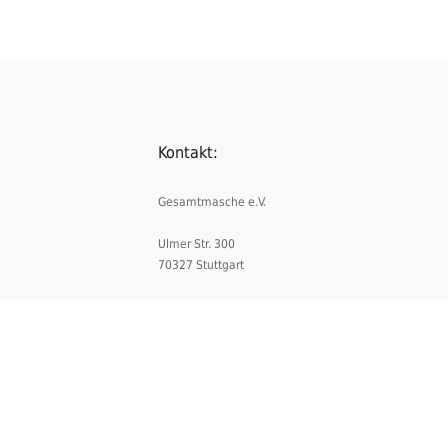
Kontakt:
Gesamtmasche e.V.
Ulmer Str. 300
70327 Stuttgart
Telefon:
+49 711 5052841-0
Telefax:
+49 711 5052841-4
E-Mail:
info@gesamtmasche.de
Datenschutz
Impressum
Kontakt