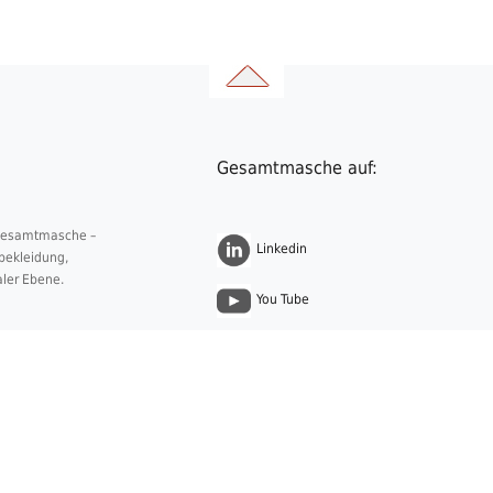
Gesamtmasche auf:
 Gesamtmasche –
Linkedin
nbekleidung,
aler Ebene.
You Tube