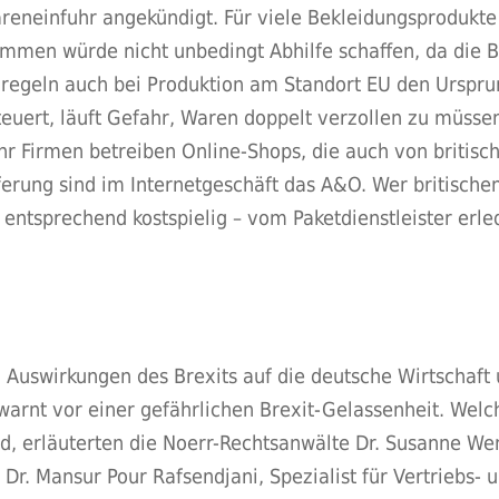
eneinfuhr angekündigt. Für viele Bekleidungsprodukte u
ommen würde nicht unbedingt Abhilfe schaffen, da die B
zregeln auch bei Produktion am Standort EU den Urspru
steuert, läuft Gefahr, Waren doppelt verzollen zu müss
Firmen betreiben Online-Shops, die auch von britisc
ferung sind im Internetgeschäft das A&O. Wer britisch
– entsprechend kostspielig – vom Paketdienstleister erle
n Auswirkungen des Brexits auf die deutsche Wirtschaf
warnt vor einer gefährlichen Brexit-Gelassenheit. Welc
erläuterten die Noerr-Rechtsanwälte Dr. Susanne Wende
r. Mansur Pour Rafsendjani, Spezialist für Vertriebs- u