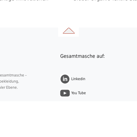
Gesamtmasche auf:
 Gesamtmasche –
Linkedin
nbekleidung,
aler Ebene.
You Tube