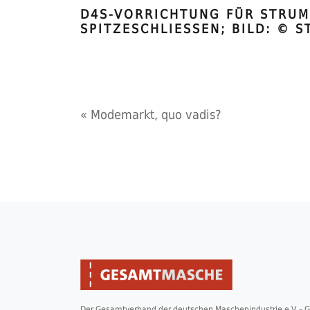
D4S-VORRICHTUNG FÜR STRUM
SPITZESCHLIESSEN; BILD: © ST
«
Modemarkt, quo vadis?
Der Gesamtverband der deutschen Maschenindustrie e.V. –