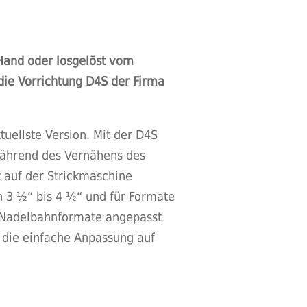
 Hand oder losgelöst vom
 die Vorrichtung D4S der Firma
tuellste Version. Mit der D4S
 während des Vernähens des
t auf der Strickmaschine
 3 ½“ bis 4 ½“ und für Formate
e Nadelbahnformate angepasst
d die einfache Anpassung auf