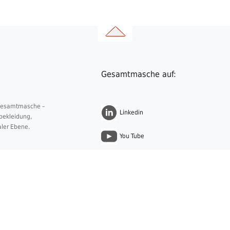
Gesamtmasche auf:
 Gesamtmasche –
Linkedin
nbekleidung,
aler Ebene.
You Tube