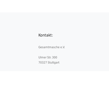
Kontakt:
Gesamtmasche e.V.
Ulmer Str. 300
70327 Stuttgart
Telefon:
+49 711 5052841-0
Telefax:
+49 711 5052841-4
E-Mail:
info@gesamtmasche.de
Datenschutz
Impressum
Kontakt