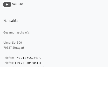
You Tube
Kontakt:
Gesamtmasche e.V.
Ulmer Str. 300
70327 Stuttgart
Telefon:
+49 711 5052841-0
Telefax:
+49 711 5052841-4
E-Mail:
info@gesamtmasche.de
2026 © Copyright Gesamtmasche
Datenschutz
Impressum
Kontakt