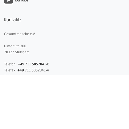
You Tube
Kontakt:
Gesamtmasche e.V.
Ulmer Str. 300
70327 Stuttgart
Telefon:
+49 711 5052841-0
Telefax:
+49 711 5052841-4
E-Mail:
info@gesamtmasche.de
2026 © Copyright Gesamtmasche
Datenschutz
Impressum
Kontakt