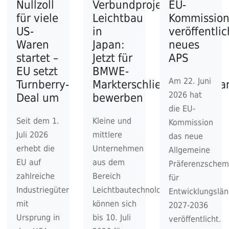
Nullzoll
Verbundprojekt
EU-
für viele
Leichtbau
Kommissio
US-
in
veröffentlic
Waren
Japan:
neues
startet –
Jetzt für
APS
EU setzt
BMWE-
Am 22. Juni
Turnberry-
Markterschließungsprogr
2026 hat
Deal um
bewerben
die EU-
Seit dem 1.
Kleine und
Kommission
Juli 2026
mittlere
das neue
erhebt die
Unternehmen
Allgemeine
EU auf
aus dem
Präferenzsche
zahlreiche
Bereich
für
Industriegüter
Leichtbautechnologien
Entwicklungslän
mit
können sich
2027-2036
Ursprung in
bis 10. Juli
veröffentlicht.