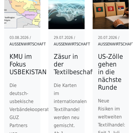
03.08.2026 /
29.07.2026 /
20.07.2026 /
AUSSENWIRTSCHAFT
AUSSENWIRTSCHAFT
AUSSENWIRTSCHAF
KMU im
Zäsur in
US-Zölle
Fokus
der
gehen
USBEKISTAN
Textilbeschaffung
in die
nächste
Die
Die Karten
Runde
deutsch-
im
Neue
usbekische
internationalen
Risiken im
Verbändekooperation
Textilhandel
weltweiten
GUZ
werden neu
Textilhandel:
Partners
gemischt.
Seit 1. Juli