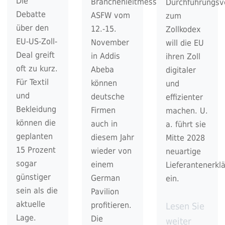
Die
Branchenleitmesse
Durchführungsv
Debatte
ASFW vom
zum
über den
12.-15.
Zollkodex
EU-US-Zoll-
November
will die EU
Deal greift
in Addis
ihren Zoll
oft zu kurz.
Abeba
digitaler
Für Textil
können
und
und
deutsche
effizienter
Bekleidung
Firmen
machen. U.
können die
auch in
a. führt sie
geplanten
diesem Jahr
Mitte 2028
15 Prozent
wieder von
neuartige
sogar
einem
Lieferantenerkl
günstiger
German
ein.
sein als die
Pavilion
aktuelle
profitieren.
Lesen Sie
Lage.
Die
weiter