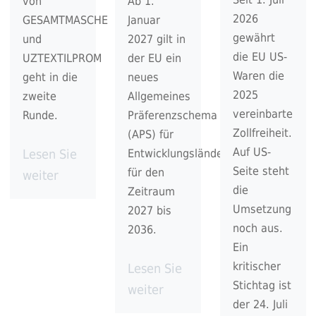
von
Ab 1.
2026
GESAMTMASCHE
Januar
gewährt
und
2027 gilt in
die EU US-
UZTEXTILPROM
der EU ein
Waren die
geht in die
neues
2025
zweite
Allgemeines
vereinbarte
Runde.
Präferenzschema
Zollfreiheit.
(APS) für
Auf US-
Lesen Sie
Entwicklungsländer
Seite steht
für den
weiter
die
Zeitraum
Umsetzung
2027 bis
noch aus.
2036.
Ein
kritischer
Lesen Sie
Stichtag ist
weiter
der 24. Juli