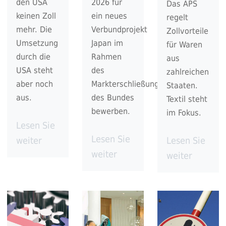
den USA
2026 für
Das APS
keinen Zoll
ein neues
regelt
mehr. Die
Verbundprojekt
Zollvorteile
Umsetzung
Japan im
für Waren
durch die
Rahmen
aus
USA steht
des
zahlreichen
aber noch
Markterschließungsprogramms
Staaten.
aus.
des Bundes
Textil steht
bewerben.
im Fokus.
Lesen Sie
Lesen Sie
weiter
Lesen Sie
weiter
weiter