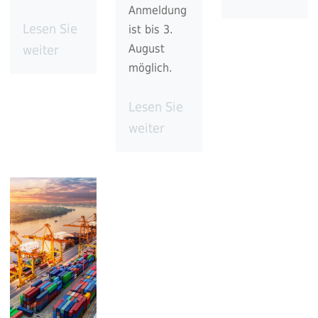
Anmeldung
Lesen Sie
ist bis 3.
August
weiter
möglich.
Lesen Sie
weiter